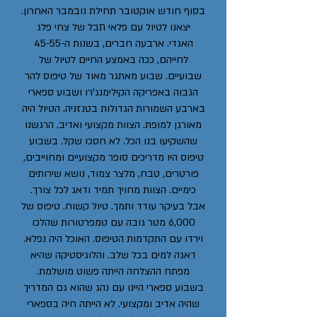
בסוף חודש אוקטובר תחילת נובמבר האחרון.
יצאנו לטיול עם פלאי תבל של צחי פלג
האגדי.
ארבעה חברים, בשנות ה-45-55
לחייהם, ככה באמצע החיים לטיול של
שבועיים. שבוע מאתגר מאוד של טיפוס להר
הגבוה באפריקה הקילימנג'רו ושבוע ספארי
בארבע השמורות הגדולות בטנזניה.
הטיול היה
מאורגן למופת. הצוות מקצועי ואדיב. הרגשנו
שהשקיעו בנו הכל. לא חסכו שקל. בשבוע
טיפוס היו מדריכים סופר מקצועיים ומחוייבים,
פורטרים, טבח, מלצר צמוד, נושא שירותים
כימיים. הצוות מחויך תמיד ודאג לכל צורך.
אבל בעיקר עודד ותמך. טיול קשוח. טיפוס של
6,000 מטר גובה עם טמפרטורות שהלכו
וירדו עם התקדמות הטיפוס. האוכל היה נפלא.
דאגה למים בכל שלב. והלוגיסטיקה שהיא
מפתח ההצלחה הייתה פשוט מושלמת.
בשבוע ספארי היינו עם נהג שהוא גם המדריך
שהיה אדיב ומקצועי. לא הייתה חיה בספארי