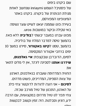
שם ביקרנו בימים
של פסטיבל השמש inriaymi שנחשב לאחת
מגולת הכותרת של ביקורנו. ביקרנו באתר
המיצופיצו המפורסם,
בעיירה פונו שממנה יצאנו לשייט עוצר נשימה
באי טקילה וביקור במושבות uros.
מפונו עברנו במעבר יבשתי ל
בוליביה
ללא פאז.
בהמשך טיסה למדבר המלח של בוליביה.
בהמשך, טסנו ל
קיטו באקוודור
, סיירנו במשך 10
ימים ברחבי אקוודור המקסימה.
לסיום, הדובדבן שבקצפת:
איי גאלפגוס,
שידרגו אותנו
לספינה ליג'נד, אין לי מלים לתאר
את
החוויה המדהימה שעברנו בגאלפגוס, הארגון
של צוות הספינה, המדריכים, פשוט מדהים.
לסיכום -
אני רוצה להודות לדוקטור צחי פלג
על הארגון, התכנון של טיול מורכב שכזה.
צחי תפר לנו טיול מדהים במקצועיות, עם הרבה
ידע, היגיון וסבלנות. היה זמין וקשוב לבקשות