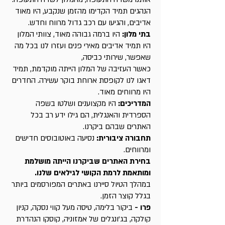
הנהגים תמיד הקדימו מהזמן שנקבע, היו מאוד
אדיבים, והגיעו עם רכב גדול מרווח וחדש.
בתי מלון:
היו ברמה גבוהה מאוד, צוותי המלון
היו תמיד אדיבים מאירי פנים ועזרו לנו בכל מה
שאפשר, שירותי כביסה,
כאשר העזיבה של המלון הייתה מוקדמת, תמיד
דאגו לנו לקופסת ארוחת בוקר עשירה. החדרים
היו מרווחים מאוד.
המדריכים:
היו מקצוענים ושלטו בשפה
הספרדית והאנגלית, הם גילו ידע רב בכל
האתרים שבהם ביקרנו.
תחבורה ציבורית:
נסיעה באוטובוסים חדישים
ומרווחים.
בחירת האתרים שביקרנו הייתה מושלמת
ומותאמת לרמת הקושי לגילאים שלנו.
במהלך הטיול סיירנו באתרים המפורסמים ביותר
בגלל קוצר הזמן.
פרו -
ביקור בלימה, טיסה מעל קווי נסקה, קניון
קולקה, בג'ונגלים של אמזוניה, קוסקו הנהדרת