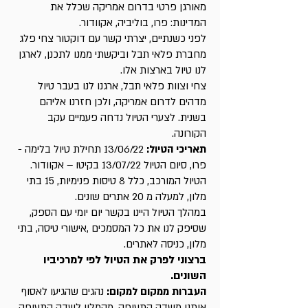
מאורגן פרטי בדרום אמריקה שכלל את
המדינות: פרו, בוליביה, אקוודור.
לפני כשנתיים, יצרתי קשר עם דוקטור צחי פלג
מחברת פלאי תבל וביקשתי ממנו לתכנן, לארגן
לנו טיול בארצות אלו.
צחי וצוות פלאי תבל, ארגנו לנו בעבר טיול
מדהים לדרום אמריקה, ולכן חזרנו אליהם
בשנית. לצערי הטיול נדחה פעמיים עקב
הקורונה.
תאריכי הטיול:
13/06/22 תחילת טיול בלימה -
פרו, סיום הטיול 13/07/22 בקיטו – אקוודור.
הטיול המורכב, כלל 8 טיסות פנימיות, 15 בתי
מלון, למעלה מ 20 אתרים שונים.
במהלך הטיול היינו בקשר יום יומי עם הספק,
שסיפק לנו את כל המסמכים ,אישורי טיסה, בתי
מלון, כניסה לאתרים.
ברצוני לפרק את הטיול לפי למרכיביו
השונים.
העברות ממקום למקום:
נהגים שהגיעו לאסוף
אותנו משדה התעופה, מהמלון לשדה התעופה.