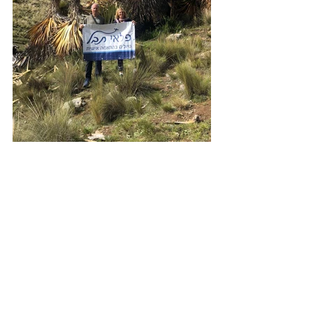
המקום הטוב ביותר לפגוש יערות צמחי פויה בפרו 
הוא בפארק הואסקרן שמצפון ללימה או בקניון 
Cotahuasi ובאזור פונו שבסביבות ימת 
טיטיקקה. 
בבוליביה, ניתן לצפות בצמח המיוחד באזורים 
Vacas, Cochabamba, ו- Comanche.
מן הצומח