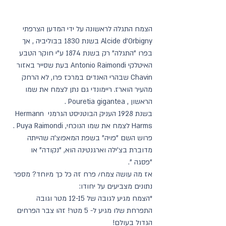
הצמח התגלה לראשונה על ידי המדען הצרפתי 
Alcide d'Orbigny בשנת 1830 בבוליביה , אך 
בפרו "התגלה" רק בשנת 1874 ע"י חוקר הטבע 
האיטלקי Antonio Raimondi בעת שסייר באזור 
Chavin שבהרי האנדים במרכז פרו, לא הרחק 
מהעיר הוארז. ריימונדי גם נתן לצמח את שמו 
הראשון , Pouretia gigantea . 
בשנת 1928 העניק הבוטניסט הגרמני Hermann 
Harms לצמח את שמו הנוכחי, Puya Raimondi . 
פרוש השם "פויה" בשפת המאפוצ'ה שהייתה 
מדוברת בצ'ילה וארגנטינה הוא, "נקודה" או 
"פסגה ". 
אז מה עושה צמח/ פרח זה כל כך מיוחד? מספר 
נתונים מצביעים על יחודו:
*הצמח מגיע לגובה של 12-15 מטר וגובה 
התפרחת שלו מגיע ל- 5 מטר! זהו צבר הפרחים 
הגדול בעולם!